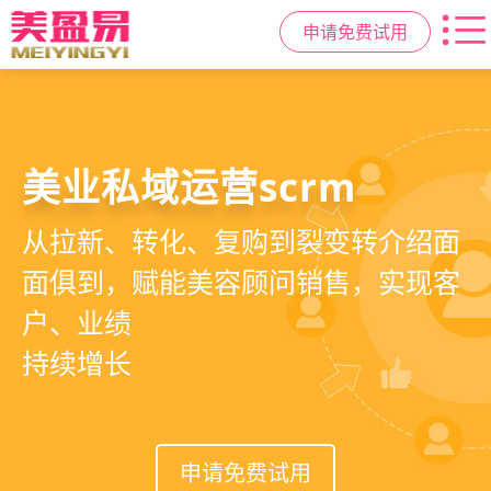
申请免费试用
美容院拓客方案
美业私域运营scrm
美业拓客，就用
美盈易
6套美业拓客营销方案组合，200套微
从拉新、转化、复购到裂变转介绍面
美业全域引流获客+私域运营增长方
信拓客模板，帮助美业商家快速引流
面俱到，赋能美容顾问销售，实现客
案，一站式解决美业门店拓、留、
裂变获客，低成本实现客源指数级增
户、业绩
锁、升难题
长
持续增长
申请免费试用
申请免费试用
申请免费试用