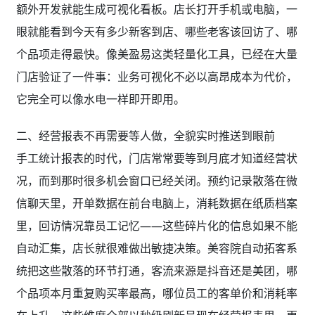
手工统计报表的时代，门店常常要等到月底才知道经营状
况，而到那时很多机会窗口已经关闭。预约记录散落在微
信聊天里，开单数据在前台电脑上，消耗数据在纸质档案
里，回访情况靠员工记忆——这些碎片化的信息如果不能
自动汇集，店长就很难做出敏捷决策。美容院自动拓客系
统把这些散落的环节打通，客流来源是抖音还是美团，哪
个品项本月重复购买率最高，哪位员工的客单价和消耗率
在上升，这些维度全部以秒级刷新呈现在经营报表里。更
重要的是，报表本身不再是冷冰冰的数字堆砌，而是变成
了决策依据：当看到某个拓客渠道的转化率连续两周下
滑，立刻就能调整投入；当发现某个品项消耗速度异常缓
慢，马上就能排查是服务问题还是定价问题。用最小成本
看清利润增长点和流失缺口，是这套系统给门店最直接的
红利。