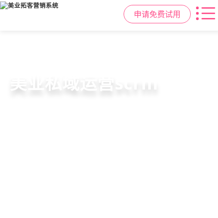
6套美业拓客营销方案组合，200套微
从拉新、转化、复购到裂变转介绍面
美业全域引流获客+私域运营增长方
申请免费试用
信拓客模板，帮助美业商家快速引流
面俱到，赋能美容顾问销售，实现客
案，一站式解决美业门店拓、留、
裂变获客，低成本实现客源指数级增
户、业绩
锁、升难题
长
持续增长
申请免费试用
申请免费试用
申请免费试用
位置：
首页
行业资讯
>
美业拓客软件案例&资讯
>
美容院自动拓客系统怎么零成本业务可视化？