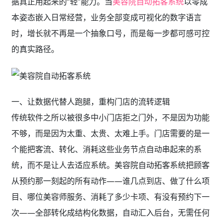
一、让数据代替人跑腿，重构门店的流转逻辑
传统软件之所以被很多中小门店拒之门外，不是因为功能
不够，而是因为太重、太贵、太难上手。门店需要的是一
个能把客流、转化、消耗这些业务节点自动串起来的系
统，而不是让人去适应系统。美容院自动拓客系统把顾客
从预约那一刻起的所有动作——谁几点到店、做了什么项
目、哪位美容师服务、消耗了多少卡项、有没有预约下一
次——全部转化成结构化数据，自动汇入后台，无需任何
额外开发就能生成可视化看板。店长打开手机或电脑，一
眼就能看到今天有多少新客到店、哪些老客该回访了、哪
个品项走得最快。像美盈易这类轻量化工具，已经在大量
门店验证了一件事：业务可视化不必以高昂成本为代价，
它完全可以像水电一样即开即用。
二、经营报表不再需要等人做，全貌实时推送到眼前