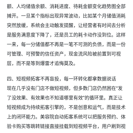
层，而不是等到爆雷才追悔莫及。
四、短视频拓客不再盲投，每一环转化都拿数据说话
现在几乎没有门店不做短视频，但多数门店仍然困在“发
了没效果、有效果也不知道哪里有效”的循环里。真正让
短视频成为持续拓客引擎的，不是创意和运气，而是技术
上的闭环能力。美容院自动拓客系统可以把服务预约、体
验卡购买等跳转链接直接挂载到短视频平台，用户刷到视
频后一键就能完成留资或下单。后台会自动追踪这条视频
从播放量、点击量到留资量、到店量全链路的转化数据，
把拓客效果生成可视化漏斗。哪条视频的引流成本最低，
哪个达人带来的到店率最高，哪类脚本的核销率最差，全
部一目了然。当ROI可以用数字精确衡量，门店就不必再
凭感觉砸钱，而是可以把预算精准投到真正产生回报的内
容和渠道上。