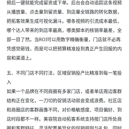
五、不同门店不同打法，区域促销投产比精准到每一笔投
入
如果一个品牌在不同商圈有多家门店，或者单店周边客群
结构正在变化，一刀切的促销活动就会变成浪费。社区店
和商圈店的客群画像不同，对价格敏感度、项目偏好、到
店时段都不一样。美容院自动拓客系统支持按门店所处商
圈和客群特征，灵活配置差异化的促销规则与礼包，同时
自动抓取各区域的活动参与率、核销率、转化率和拉新成
本，生成对比图表。可视化复盘时，哪家店的引流活动带
来了高转化但后续复购乏力，哪家店的礼包拉新成本过高
需要压缩，全部有据可查。这种颗粒度的数据反馈让营销
投入不再是拍脑袋，而是持续逼近零浪费——每一次区域
活动的策略调整，都建立在上一轮数据的精确校准之上。