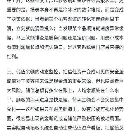
三、储值余额的动态监控，把信任资产变成可见的安全垫
储值对于美容院来说是现金流的重要来源，但也隐藏着巨
大风险。储值总额有多少在账上，人均余额处在什么水
平，顾客的消耗进度是快是慢，待耗金额会不会突然集中
兑付——这些如果只在财务脑海里，没有形成可视化趋势
图，很容易出现资金断链或者储值严重积压的被动局面。
美容院自动拓客系统会自动生成储值资产看板，把储值总
额、人均储值余额、消耗进度、待耗金额变化趋势图全部
摊开。一旦某个指标出现异常波动，比如某个月储值消耗
突然放缓，系统会主动触发提醒，让经营者有时间去分析
是服务满意度下降了，还是员工的耗卡动作没到位。这样
一来，每一分储值都不再是一笔不可测的负债，而是一份
可管理、可预警的信任资产，现金流风险被前置到可视