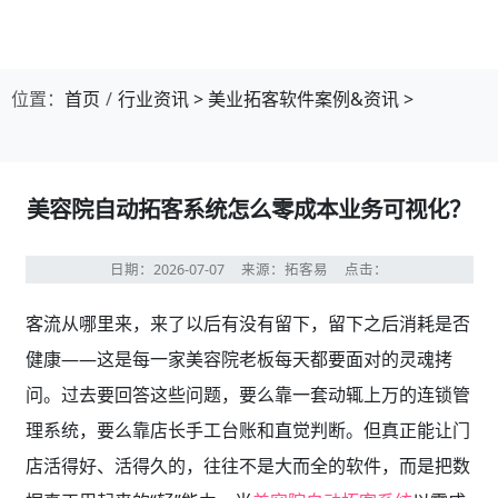
日期：2026-07-07
来源：拓客易
点击：
客流从哪里来，来了以后有没有留下，留下之后消耗是否
健康——这是每一家美容院老板每天都要面对的灵魂拷
问。过去要回答这些问题，要么靠一套动辄上万的连锁管
理系统，要么靠店长手工台账和直觉判断。但真正能让门
店活得好、活得久的，往往不是大而全的软件，而是把数
据真正用起来的“轻”能力。当
美容院自动拓客系统
以零成
本姿态嵌入日常经营，业务全部变成可视化的数字语言
时，增长就不再是一个抽象口号，而是每一步都可感可控
的真实路径。