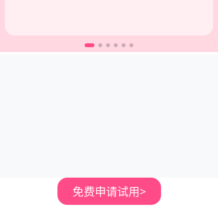
美发店拓客系统
美甲店拓客软件
他们都在使用美盈易美业拓客系统
已帮助超过10000家美业门店实现快速盈利、高速发展