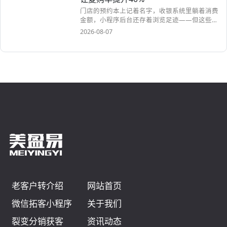
美容院拓客系统易出错？精准需求下解
决方案来啦
美容院拓客系统进化论：从“广撒网”到“精准捕
捞”的数字化突围在美容行业竞争白热化的今
天，拓客早已...
2026-08-08
拼团秒杀没效果？等保三级美容院自动
拓客系统，到店转化率提升70%
客人在前台咨询拼团活动时兴致勃勃，扫码、转
发、拉人一气呵成，后台数据看着也漂亮。可几
天过去了，到...
2026-08-08
美业门店复活节用美容公司拓客软件，
分销员助力新客增长30%！
复活节美业门店破局：美容公司拓客软件的神奇