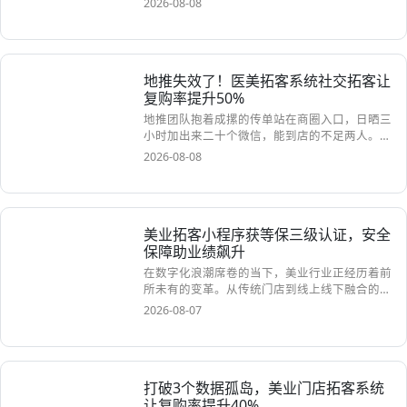
美业拓客软件资讯
错误认知：美业拓客靠传统方式？真实
情况：小程序引流月增50新客！快用！
美业拓客新利器：美业拓客小程序在美业竞争日
益激烈的当下，如何有效地拓展客户群体成为了
众多美业从业...
2026-08-09
怎么用美业拓客软件免费工具，让美容
院节日营销到店率提升50%？
美容院节日营销秘籍：借助美业拓客软件免费工
具提升到店率在竞争激烈的美业市场中，美容院
想要脱颖而出...
2026-08-09