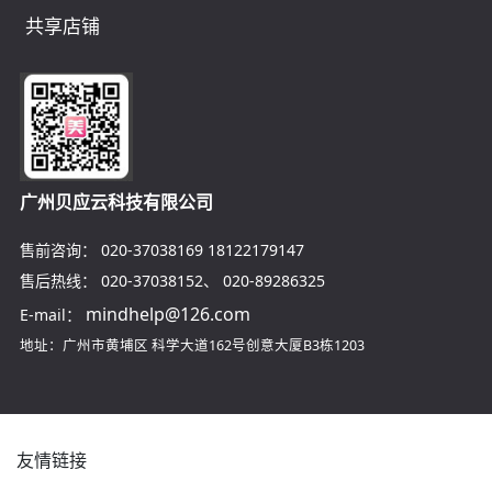
力量复活节，这个充满欢乐与新生象征的节日，
对于美业门店...
2026-08-08
地推失效了！医美拓客系统社交拓客让
复购率提升50%
地推团队抱着成摞的传单站在商圈入口，日晒三
小时加出来二十个微信，能到店的不足两人。这
样的场景在今...
2026-08-08
美业拓客小程序获等保三级认证，安全
保障助业绩飙升
在数字化浪潮席卷的当下，美业行业正经历着前
所未有的变革。从传统门店到线上线下融合的新
零售模式，从...
2026-08-07