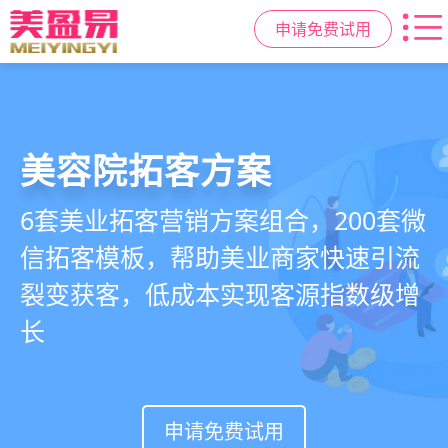
申请免费试用
美容院拓客方案
美业私域运营scrm
美业拓客，就用
美盈易
6套美业拓客营销方案组合，200套微
从拉新、转化、复购到裂变转介绍面
美业全域引流获客+私域运营增长方
信拓客模板，帮助美业商家快速引流
面俱到，赋能美容顾问销售，实现客
案，一站式解决美业门店拓、留、
裂变获客，低成本实现客源指数级增
户、业绩
锁、升难题
长
持续增长
申请免费试用
申请免费试用
申请免费试用