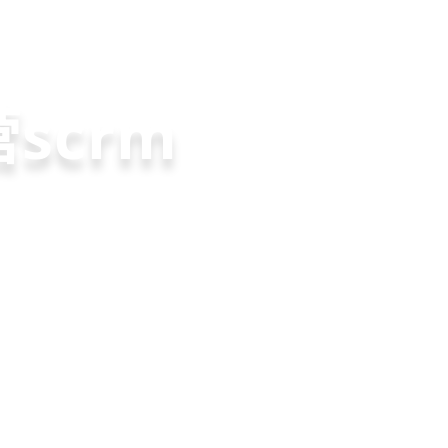
老客户转介绍
裂变分销拓客
微信拓客小程序
共享店
方案
scrm
就用
美盈易
，200套微信拓
变转介绍面面俱
营增长方案，一站式解
速引流裂变获客，
实现客户、业绩
升难题
长
申请免费试用
申请免费试用
申请免费试用