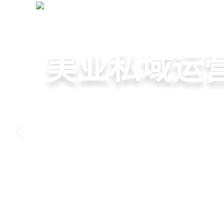
美业拓客营销系统
+
网站首页
全域获客·私域运营
美容院拓客
美业私域运营
美业拓客，
6套美业拓客营销方案组合
从拉新、转化、复购到裂
美业全域引流获客+私域运
客模板，帮助美业商家快
到，赋能美容顾问销售，
决美业门店拓、留、锁、
低成本实现客源指数级增
持续增长