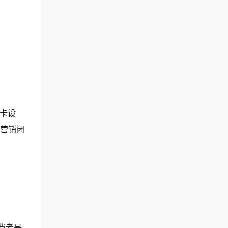
卡设
o营销闭
费者是