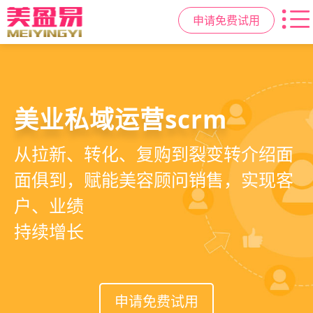
申请免费试用
美容院拓客方案
美业私域运营scrm
美业拓客，就用
美盈易
6套美业拓客营销方案组合，200套微
从拉新、转化、复购到裂变转介绍面
美业全域引流获客+私域运营增长方
信拓客模板，帮助美业商家快速引流
面俱到，赋能美容顾问销售，实现客
案，一站式解决美业门店拓、留、
裂变获客，低成本实现客源指数级增
户、业绩
锁、升难题
长
持续增长
申请免费试用
申请免费试用
申请免费试用