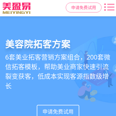
申请免费试用
美容院拓客方案
美业私域运营scrm
美业拓客，就用
美盈易
6套美业拓客营销方案组合，200套微
从拉新、转化、复购到裂变转介绍面
美业全域引流获客+私域运营增长方
信拓客模板，帮助美业商家快速引流
面俱到，赋能美容顾问销售，实现客
案，一站式解决美业门店拓、留、
裂变获客，低成本实现客源指数级增
户、业绩
锁、升难题
长
持续增长
申请免费试用
申请免费试用
申请免费试用