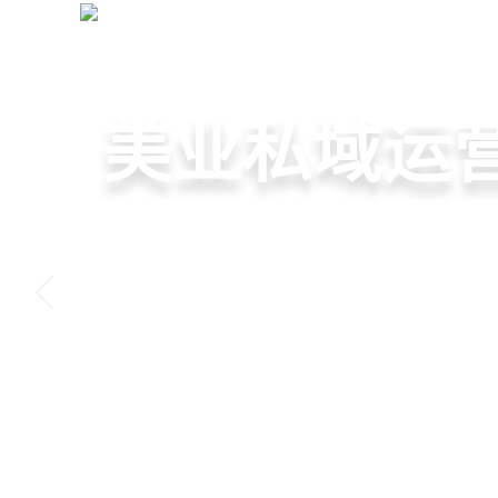
美业拓客营销系统
+
网站首页
全域获客·私域运营
美容院拓客
美业私域运营
美业拓客，
6套美业拓客营销方案组合
从拉新、转化、复购到裂
美业全域引流获客+私域运
客模板，帮助美业商家快
到，赋能美容顾问销售，
决美业门店拓、留、锁、
低成本实现客源指数级增
持续增长