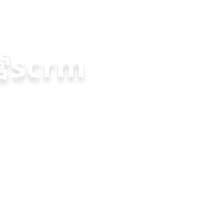
老客户转介绍
裂变分销拓客
微信拓客小程序
共享店
方案
scrm
就用
美盈易
，200套微信拓
变转介绍面面俱
营增长方案，一站式解
速引流裂变获客，
实现客户、业绩
升难题
长
申请免费试用
申请免费试用
申请免费试用