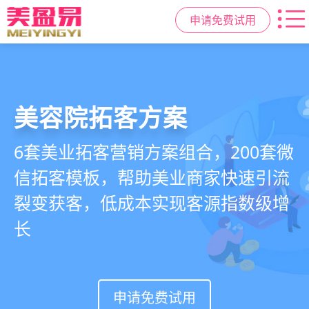
申请免费试用
美容院拓客方案
美业私域运营scrm
美业拓客，就用
美盈易
6套美业拓客营销方案组合，200套微
从拉新、转化、复购到裂变转介绍面
美业全域引流获客+私域运营增长方
信拓客模板，帮助美业商家快速引流
面俱到，赋能美容顾问销售，实现客
案，一站式解决美业门店拓、留、
裂变获客，低成本实现客源指数级增
户、业绩
锁、升难题
长
持续增长
申请免费试用
申请免费试用
申请免费试用