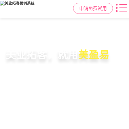
申请免费试用
美容院拓客方案
美业私域运营scrm
美业拓客，就用
美盈易
6套美业拓客营销方案组合，200套微
从拉新、转化、复购到裂变转介绍面
美业全域引流获客+私域运营增长方
信拓客模板，帮助美业商家快速引流
面俱到，赋能美容顾问销售，实现客
案，一站式解决美业门店拓、留、
裂变获客，低成本实现客源指数级增
户、业绩
锁、升难题
长
持续增长
申请免费试用
申请免费试用
申请免费试用