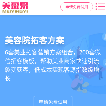
申请免费试用
美容院拓客方案
美业私域运营scrm
美业拓客，就用
美盈易
6套美业拓客营销方案组合，200套微
从拉新、转化、复购到裂变转介绍面
美业全域引流获客+私域运营增长方
信拓客模板，帮助美业商家快速引流
面俱到，赋能美容顾问销售，实现客
案，一站式解决美业门店拓、留、
裂变获客，低成本实现客源指数级增
户、业绩
锁、升难题
长
持续增长
申请免费试用
申请免费试用
申请免费试用