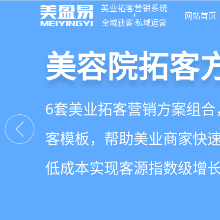
美业拓客营销系统
+
网站首页
全域获客·私域运营
美容院拓客
美业私域运营
美业拓客，
6套美业拓客营销方案组合
从拉新、转化、复购到裂
美业全域引流获客+私域运
客模板，帮助美业商家快
到，赋能美容顾问销售，
决美业门店拓、留、锁、
低成本实现客源指数级增
持续增长