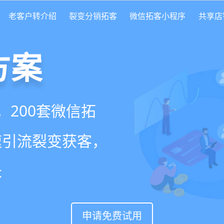
老客户转介绍
裂变分销拓客
微信拓客小程序
共享店
方案
scrm
就用
美盈易
，200套微信拓
变转介绍面面俱
营增长方案，一站式解
速引流裂变获客，
实现客户、业绩
升难题
长
申请免费试用
申请免费试用
申请免费试用