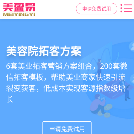
申请免费试用
美容院拓客方案
美业私域运营scrm
美业拓客，就用
美盈易
6套美业拓客营销方案组合，200套微
从拉新、转化、复购到裂变转介绍面
美业全域引流获客+私域运营增长方
信拓客模板，帮助美业商家快速引流
面俱到，赋能美容顾问销售，实现客
案，一站式解决美业门店拓、留、
裂变获客，低成本实现客源指数级增
户、业绩
锁、升难题
长
持续增长
申请免费试用
申请免费试用
申请免费试用