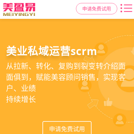
申请免费试用
美容院拓客方案
美业私域运营scrm
美业拓客，就用
美盈易
6套美业拓客营销方案组合，200套微
从拉新、转化、复购到裂变转介绍面
美业全域引流获客+私域运营增长方
信拓客模板，帮助美业商家快速引流
面俱到，赋能美容顾问销售，实现客
案，一站式解决美业门店拓、留、
裂变获客，低成本实现客源指数级增
户、业绩
锁、升难题
长
持续增长
申请免费试用
申请免费试用
申请免费试用