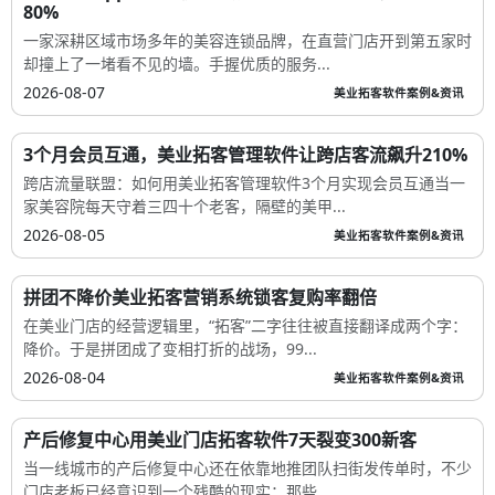
80%
一家深耕区域市场多年的美容连锁品牌，在直营门店开到第五家时
却撞上了一堵看不见的墙。手握优质的服务...
2026-08-07
美业拓客软件案例&资讯
3个月会员互通，美业拓客管理软件让跨店客流飙升210%
跨店流量联盟：如何用美业拓客管理软件3个月实现会员互通当一
家美容院每天守着三四十个老客，隔壁的美甲...
2026-08-05
美业拓客软件案例&资讯
拼团不降价美业拓客营销系统锁客复购率翻倍
在美业门店的经营逻辑里，“拓客”二字往往被直接翻译成两个字：
降价。于是拼团成了变相打折的战场，99...
2026-08-04
美业拓客软件案例&资讯
产后修复中心用美业门店拓客软件7天裂变300新客
当一线城市的产后修复中心还在依靠地推团队扫街发传单时，不少
门店老板已经意识到一个残酷的现实：那些...