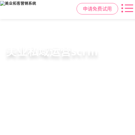
申请免费试用
美容院拓客方案
美业私域运营scrm
美业拓客，就用
美盈易
6套美业拓客营销方案组合，200套微
从拉新、转化、复购到裂变转介绍面
美业全域引流获客+私域运营增长方
信拓客模板，帮助美业商家快速引流
面俱到，赋能美容顾问销售，实现客
案，一站式解决美业门店拓、留、
裂变获客，低成本实现客源指数级增
户、业绩
锁、升难题
长
持续增长
申请免费试用
申请免费试用
申请免费试用