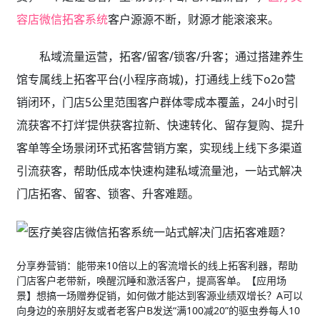
容店微信拓客系统
客户源源不断，财源才能滚滚来。
私域流量运营，拓客/留客/锁客/升客；通过搭建养生
馆专属线上拓客平台(小程序商城)，打通线上线下o2o营
销闭环，门店5公里范围客户群体零成本覆盖，24小时引
流获客不打烊‘提供获客拉新、快速转化、留存复购、提升
客单等全场景闭环式拓客营销方案，实现线上线下多渠道
引流获客，帮助低成本快速构建私域流量池，一站式解决
门店拓客、留客、锁客、升客难题。
分享券营销：能带来10倍以上的客流增长的线上拓客利器，帮助
门店客户老带新，唤醒沉睡和激活客户，提高客单。【应用场
景】想搞一场赠券促销，如何做才能达到客源业绩双增长？A可以
向身边的亲朋好友或者老客户B发送“满100减20”的驱虫券每人10