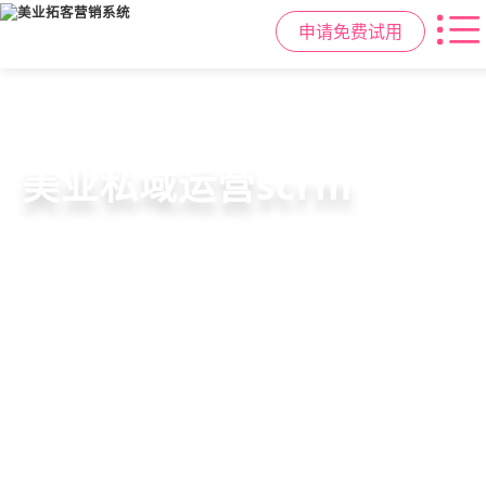
申请免费试用
美容院拓客方案
美业私域运营scrm
美业拓客，就用
美盈易
6套美业拓客营销方案组合，200套微
从拉新、转化、复购到裂变转介绍面
美业全域引流获客+私域运营增长方
信拓客模板，帮助美业商家快速引流
面俱到，赋能美容顾问销售，实现客
案，一站式解决美业门店拓、留、
裂变获客，低成本实现客源指数级增
户、业绩
锁、升难题
长
持续增长
申请免费试用
申请免费试用
申请免费试用