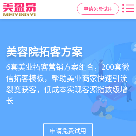
申请免费试用
美容院拓客方案
美业私域运营scrm
美业拓客，就用
美盈易
6套美业拓客营销方案组合，200套微
从拉新、转化、复购到裂变转介绍面
美业全域引流获客+私域运营增长方
信拓客模板，帮助美业商家快速引流
面俱到，赋能美容顾问销售，实现客
案，一站式解决美业门店拓、留、
裂变获客，低成本实现客源指数级增
户、业绩
锁、升难题
长
持续增长
申请免费试用
申请免费试用
申请免费试用