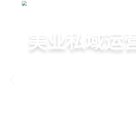
美业拓客营销系统
+
网站首页
全域获客·私域运营
美容院拓客
美业私域运营
美业拓客，
6套美业拓客营销方案组合
从拉新、转化、复购到裂
美业全域引流获客+私域运
客模板，帮助美业商家快
到，赋能美容顾问销售，
决美业门店拓、留、锁、
低成本实现客源指数级增
持续增长