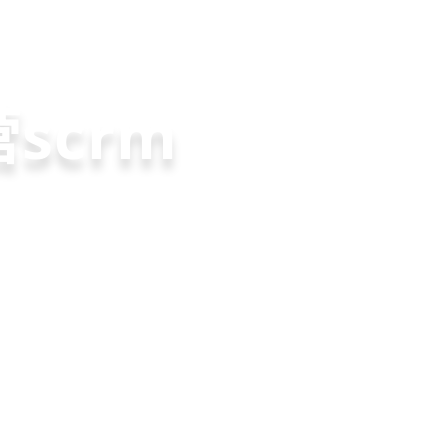
老客户转介绍
裂变分销拓客
微信拓客小程序
共享店
方案
scrm
就用
美盈易
，200套微信拓
变转介绍面面俱
营增长方案，一站式解
速引流裂变获客，
实现客户、业绩
升难题
长
申请免费试用
申请免费试用
申请免费试用