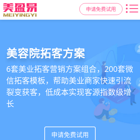
申请免费试用
美容院拓客方案
美业私域运营scrm
美业拓客，就用
美盈易
6套美业拓客营销方案组合，200套微
从拉新、转化、复购到裂变转介绍面
美业全域引流获客+私域运营增长方
信拓客模板，帮助美业商家快速引流
面俱到，赋能美容顾问销售，实现客
案，一站式解决美业门店拓、留、
裂变获客，低成本实现客源指数级增
户、业绩
锁、升难题
长
持续增长
申请免费试用
申请免费试用
申请免费试用