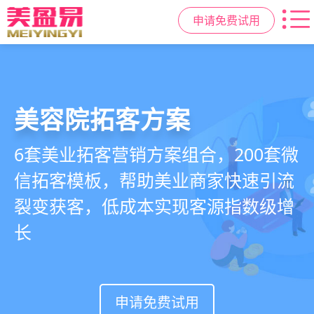
申请免费试用
美容院拓客方案
美业私域运营scrm
美业拓客，就用
美盈易
6套美业拓客营销方案组合，200套微
从拉新、转化、复购到裂变转介绍面
美业全域引流获客+私域运营增长方
信拓客模板，帮助美业商家快速引流
面俱到，赋能美容顾问销售，实现客
案，一站式解决美业门店拓、留、
裂变获客，低成本实现客源指数级增
户、业绩
锁、升难题
长
持续增长
申请免费试用
申请免费试用
申请免费试用