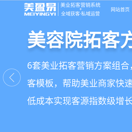
美业拓客营销系统
+
网站首页
全域获客·私域运营
美容院拓客
美业私域运营
美业拓客，
6套美业拓客营销方案组合
从拉新、转化、复购到裂
美业全域引流获客+私域运
客模板，帮助美业商家快
到，赋能美容顾问销售，
决美业门店拓、留、锁、
低成本实现客源指数级增
持续增长