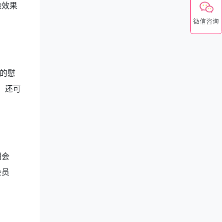
验效果
微信咨询
的慰
，还可
期会
会员