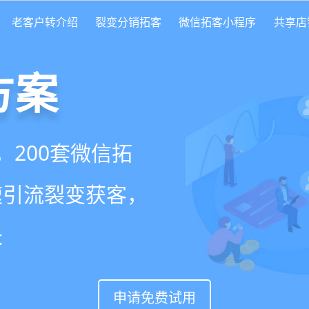
老客户转介绍
裂变分销拓客
微信拓客小程序
共享店
方案
scrm
就用
美盈易
，200套微信拓
变转介绍面面俱
营增长方案，一站式解
速引流裂变获客，
实现客户、业绩
升难题
长
申请免费试用
申请免费试用
申请免费试用