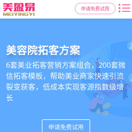
申请免费试用
美容院拓客方案
美业私域运营scrm
美业拓客，就用
美盈易
6套美业拓客营销方案组合，200套微
从拉新、转化、复购到裂变转介绍面
美业全域引流获客+私域运营增长方
信拓客模板，帮助美业商家快速引流
面俱到，赋能美容顾问销售，实现客
案，一站式解决美业门店拓、留、
裂变获客，低成本实现客源指数级增
户、业绩
锁、升难题
长
持续增长
申请免费试用
申请免费试用
申请免费试用