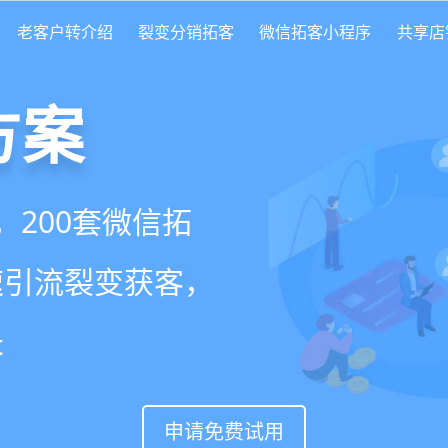
老客户转介绍
裂变分销拓客
微信拓客小程序
共享店
方案
scrm
就用
美盈易
，200套微信拓
变转介绍面面俱
营增长方案，一站式解
速引流裂变获客，
实现客户、业绩
升难题
长
申请免费试用
申请免费试用
申请免费试用