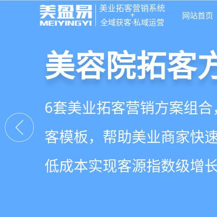
美业拓客营销系统
+
网站首页
全域获客·私域运营
美容院拓客
美业私域运营
美业拓客，
6套美业拓客营销方案组合
从拉新、转化、复购到裂
美业全域引流获客+私域运
客模板，帮助美业商家快
到，赋能美容顾问销售，
决美业门店拓、留、锁、
低成本实现客源指数级增
持续增长