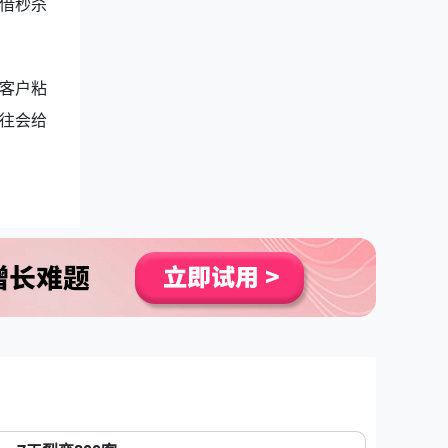
借秒杀
客户粘
往会给