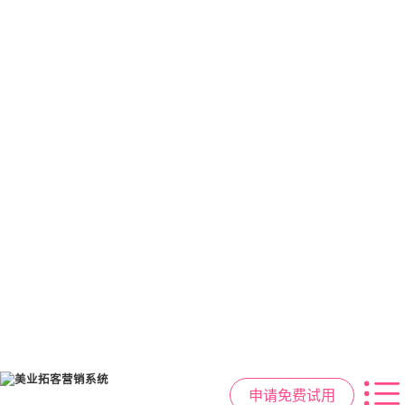
申请免费试用
美容院拓客方案
美业私域运营scrm
美业拓客，就用
美盈易
6套美业拓客营销方案组合，200套微
从拉新、转化、复购到裂变转介绍面
美业全域引流获客+私域运营增长方
信拓客模板，帮助美业商家快速引流
面俱到，赋能美容顾问销售，实现客
案，一站式解决美业门店拓、留、
裂变获客，低成本实现客源指数级增
户、业绩
锁、升难题
长
持续增长
申请免费试用
申请免费试用
申请免费试用