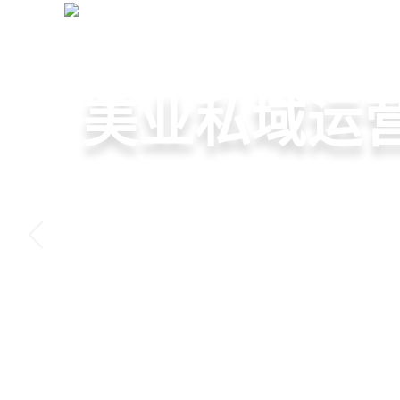
美业拓客营销系统
+
网站首页
全域获客·私域运营
美容院拓客
美业私域运营
美业拓客，
6套美业拓客营销方案组合
从拉新、转化、复购到裂
美业全域引流获客+私域运
客模板，帮助美业商家快
到，赋能美容顾问销售，
决美业门店拓、留、锁、
低成本实现客源指数级增
持续增长