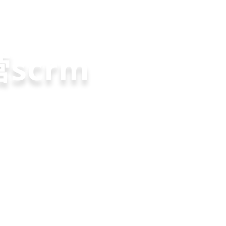
老客户转介绍
裂变分销拓客
微信拓客小程序
共享店
方案
scrm
就用
美盈易
，200套微信拓
变转介绍面面俱
营增长方案，一站式解
速引流裂变获客，
实现客户、业绩
升难题
长
申请免费试用
申请免费试用
申请免费试用