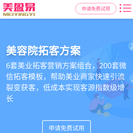
申请免费试用
美容院拓客方案
美业私域运营scrm
美业拓客，就用
美盈易
6套美业拓客营销方案组合，200套微
从拉新、转化、复购到裂变转介绍面
美业全域引流获客+私域运营增长方
信拓客模板，帮助美业商家快速引流
面俱到，赋能美容顾问销售，实现客
案，一站式解决美业门店拓、留、
裂变获客，低成本实现客源指数级增
户、业绩
锁、升难题
长
持续增长
申请免费试用
申请免费试用
申请免费试用