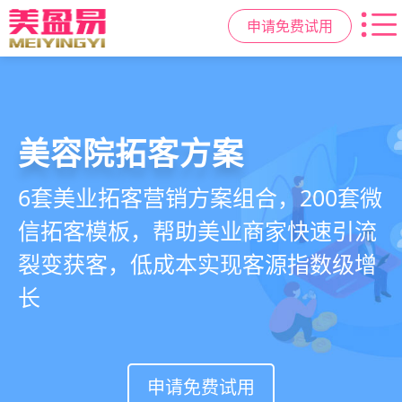
申请免费试用
美容院拓客方案
美业私域运营scrm
美业拓客，就用
美盈易
6套美业拓客营销方案组合，200套微
从拉新、转化、复购到裂变转介绍面
美业全域引流获客+私域运营增长方
信拓客模板，帮助美业商家快速引流
面俱到，赋能美容顾问销售，实现客
案，一站式解决美业门店拓、留、
裂变获客，低成本实现客源指数级增
户、业绩
锁、升难题
长
持续增长
申请免费试用
申请免费试用
申请免费试用