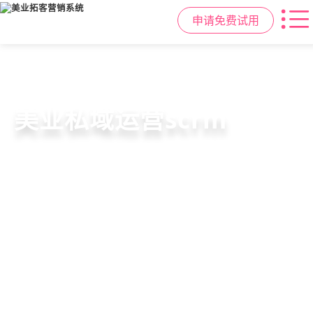
申请免费试用
美容院拓客方案
美业私域运营scrm
美业拓客，就用
美盈易
6套美业拓客营销方案组合，200套微
从拉新、转化、复购到裂变转介绍面
美业全域引流获客+私域运营增长方
信拓客模板，帮助美业商家快速引流
面俱到，赋能美容顾问销售，实现客
案，一站式解决美业门店拓、留、
裂变获客，低成本实现客源指数级增
户、业绩
锁、升难题
长
持续增长
申请免费试用
申请免费试用
申请免费试用