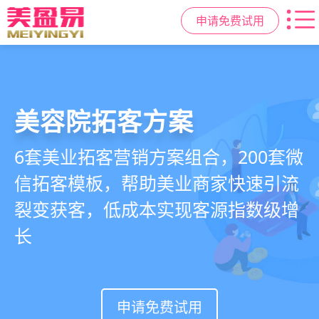
申请免费试用
美容院拓客方案
美业私域运营scrm
美业拓客，就用
美盈易
6套美业拓客营销方案组合，200套微
从拉新、转化、复购到裂变转介绍面
美业全域引流获客+私域运营增长方
信拓客模板，帮助美业商家快速引流
面俱到，赋能美容顾问销售，实现客
案，一站式解决美业门店拓、留、
裂变获客，低成本实现客源指数级增
户、业绩
锁、升难题
长
持续增长
申请免费试用
申请免费试用
申请免费试用