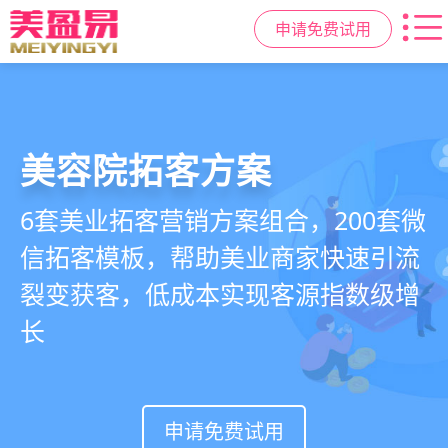
申请免费试用
美容院拓客方案
美业私域运营scrm
美业拓客，就用
美盈易
6套美业拓客营销方案组合，200套微
从拉新、转化、复购到裂变转介绍面
美业全域引流获客+私域运营增长方
信拓客模板，帮助美业商家快速引流
面俱到，赋能美容顾问销售，实现客
案，一站式解决美业门店拓、留、
裂变获客，低成本实现客源指数级增
户、业绩
锁、升难题
长
持续增长
申请免费试用
申请免费试用
申请免费试用