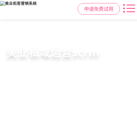
申请免费试用
美容院拓客方案
美业私域运营scrm
美业拓客，就用
美盈易
6套美业拓客营销方案组合，200套微
从拉新、转化、复购到裂变转介绍面
美业全域引流获客+私域运营增长方
信拓客模板，帮助美业商家快速引流
面俱到，赋能美容顾问销售，实现客
案，一站式解决美业门店拓、留、
裂变获客，低成本实现客源指数级增
户、业绩
锁、升难题
长
持续增长
申请免费试用
申请免费试用
申请免费试用