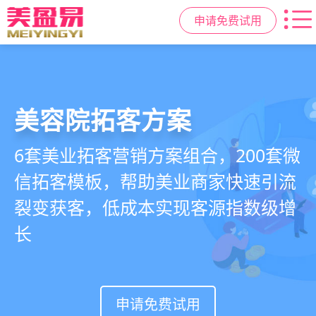
申请免费试用
美容院拓客方案
美业私域运营scrm
美业拓客，就用
美盈易
6套美业拓客营销方案组合，200套微
从拉新、转化、复购到裂变转介绍面
美业全域引流获客+私域运营增长方
信拓客模板，帮助美业商家快速引流
面俱到，赋能美容顾问销售，实现客
案，一站式解决美业门店拓、留、
裂变获客，低成本实现客源指数级增
户、业绩
锁、升难题
长
持续增长
申请免费试用
申请免费试用
申请免费试用