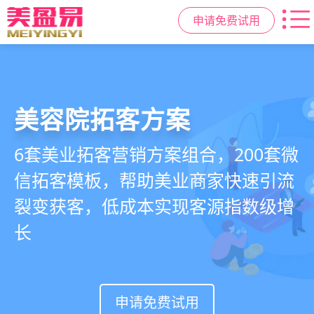
申请免费试用
美容院拓客方案
美业私域运营scrm
美业拓客，就用
美盈易
6套美业拓客营销方案组合，200套微
从拉新、转化、复购到裂变转介绍面
美业全域引流获客+私域运营增长方
信拓客模板，帮助美业商家快速引流
面俱到，赋能美容顾问销售，实现客
案，一站式解决美业门店拓、留、
裂变获客，低成本实现客源指数级增
户、业绩
锁、升难题
长
持续增长
申请免费试用
申请免费试用
申请免费试用