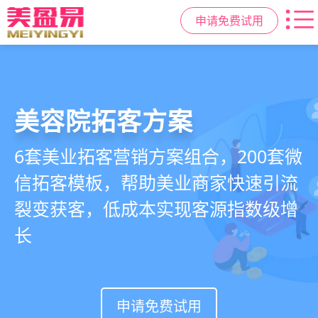
申请免费试用
美容院拓客方案
美业私域运营scrm
美业拓客，就用
美盈易
6套美业拓客营销方案组合，200套微
从拉新、转化、复购到裂变转介绍面
美业全域引流获客+私域运营增长方
信拓客模板，帮助美业商家快速引流
面俱到，赋能美容顾问销售，实现客
案，一站式解决美业门店拓、留、
裂变获客，低成本实现客源指数级增
户、业绩
锁、升难题
长
持续增长
申请免费试用
申请免费试用
申请免费试用