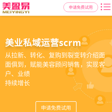
申请免费试用
美容院拓客方案
美业私域运营scrm
美业拓客，就用
美盈易
6套美业拓客营销方案组合，200套微
从拉新、转化、复购到裂变转介绍面
美业全域引流获客+私域运营增长方
信拓客模板，帮助美业商家快速引流
面俱到，赋能美容顾问销售，实现客
案，一站式解决美业门店拓、留、
裂变获客，低成本实现客源指数级增
户、业绩
锁、升难题
长
持续增长
申请免费试用
申请免费试用
申请免费试用