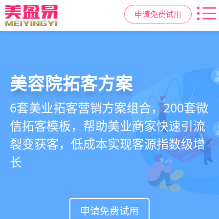
申请免费试用
美容院拓客方案
美业私域运营scrm
美业拓客，就用
美盈易
6套美业拓客营销方案组合，200套微
从拉新、转化、复购到裂变转介绍面
美业全域引流获客+私域运营增长方
信拓客模板，帮助美业商家快速引流
面俱到，赋能美容顾问销售，实现客
案，一站式解决美业门店拓、留、
裂变获客，低成本实现客源指数级增
户、业绩
锁、升难题
长
持续增长
申请免费试用
申请免费试用
申请免费试用