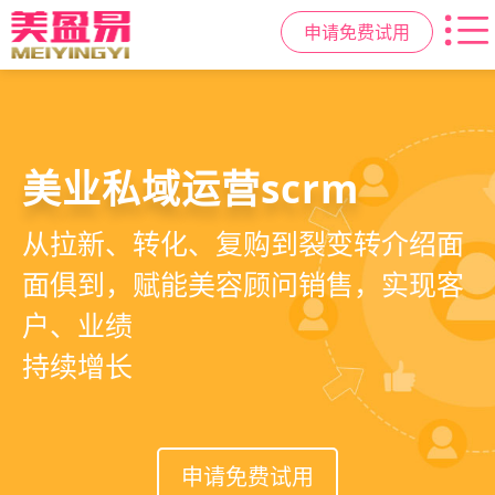
申请免费试用
美容院拓客方案
美业私域运营scrm
美业拓客，就用
美盈易
6套美业拓客营销方案组合，200套微
从拉新、转化、复购到裂变转介绍面
美业全域引流获客+私域运营增长方
信拓客模板，帮助美业商家快速引流
面俱到，赋能美容顾问销售，实现客
案，一站式解决美业门店拓、留、
裂变获客，低成本实现客源指数级增
户、业绩
锁、升难题
长
持续增长
申请免费试用
申请免费试用
申请免费试用