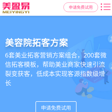
申请免费试用
美容院拓客方案
美业私域运营scrm
美业拓客，就用
美盈易
6套美业拓客营销方案组合，200套微
从拉新、转化、复购到裂变转介绍面
美业全域引流获客+私域运营增长方
信拓客模板，帮助美业商家快速引流
面俱到，赋能美容顾问销售，实现客
案，一站式解决美业门店拓、留、
裂变获客，低成本实现客源指数级增
户、业绩
锁、升难题
长
持续增长
申请免费试用
申请免费试用
申请免费试用