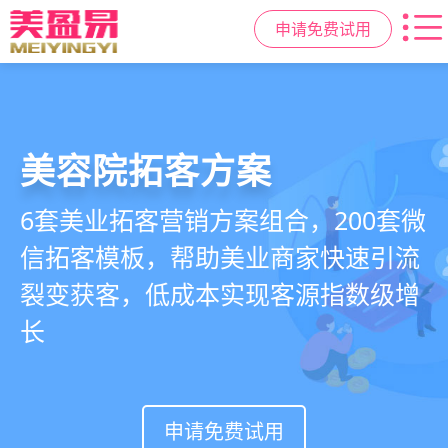
申请免费试用
美容院拓客方案
美业私域运营scrm
美业拓客，就用
美盈易
6套美业拓客营销方案组合，200套微
从拉新、转化、复购到裂变转介绍面
美业全域引流获客+私域运营增长方
信拓客模板，帮助美业商家快速引流
面俱到，赋能美容顾问销售，实现客
案，一站式解决美业门店拓、留、
裂变获客，低成本实现客源指数级增
户、业绩
锁、升难题
长
持续增长
申请免费试用
申请免费试用
申请免费试用