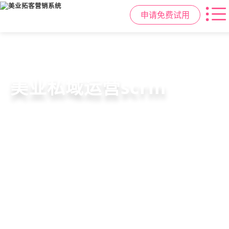
申请免费试用
美容院拓客方案
美业私域运营scrm
美业拓客，就用
美盈易
6套美业拓客营销方案组合，200套微
从拉新、转化、复购到裂变转介绍面
美业全域引流获客+私域运营增长方
信拓客模板，帮助美业商家快速引流
面俱到，赋能美容顾问销售，实现客
案，一站式解决美业门店拓、留、
裂变获客，低成本实现客源指数级增
户、业绩
锁、升难题
长
持续增长
申请免费试用
申请免费试用
申请免费试用