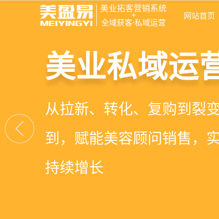
美业拓客营销系统
+
网站首页
全域获客·私域运营
美容院拓客
美业私域运营
美业拓客，
6套美业拓客营销方案组合
从拉新、转化、复购到裂
美业全域引流获客+私域运
客模板，帮助美业商家快
到，赋能美容顾问销售，
决美业门店拓、留、锁、
低成本实现客源指数级增
持续增长