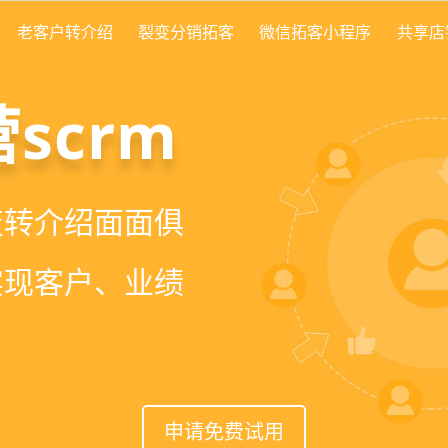
老客户转介绍
裂变分销拓客
微信拓客小程序
共享店
方案
scrm
就用
美盈易
，200套微信拓
变转介绍面面俱
营增长方案，一站式解
速引流裂变获客，
实现客户、业绩
升难题
长
申请免费试用
申请免费试用
申请免费试用