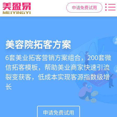
申请免费试用
美容院拓客方案
美业私域运营scrm
美业拓客，就用
美盈易
6套美业拓客营销方案组合，200套微
从拉新、转化、复购到裂变转介绍面
美业全域引流获客+私域运营增长方
信拓客模板，帮助美业商家快速引流
面俱到，赋能美容顾问销售，实现客
案，一站式解决美业门店拓、留、
裂变获客，低成本实现客源指数级增
户、业绩
锁、升难题
长
持续增长
申请免费试用
申请免费试用
申请免费试用