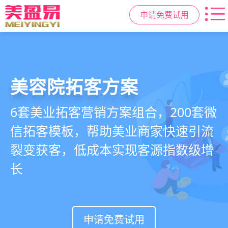
申请免费试用
美容院拓客方案
美业私域运营scrm
美业拓客，就用
美盈易
6套美业拓客营销方案组合，200套微
从拉新、转化、复购到裂变转介绍面
美业全域引流获客+私域运营增长方
信拓客模板，帮助美业商家快速引流
面俱到，赋能美容顾问销售，实现客
案，一站式解决美业门店拓、留、
裂变获客，低成本实现客源指数级增
户、业绩
锁、升难题
长
持续增长
申请免费试用
申请免费试用
申请免费试用