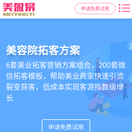
申请免费试用
美容院拓客方案
美业私域运营scrm
美业拓客，就用
美盈易
6套美业拓客营销方案组合，200套微
从拉新、转化、复购到裂变转介绍面
美业全域引流获客+私域运营增长方
信拓客模板，帮助美业商家快速引流
面俱到，赋能美容顾问销售，实现客
案，一站式解决美业门店拓、留、
裂变获客，低成本实现客源指数级增
户、业绩
锁、升难题
长
持续增长
申请免费试用
申请免费试用
申请免费试用