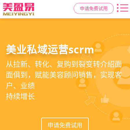
申请免费试用
美容院拓客方案
美业私域运营scrm
美业拓客，就用
美盈易
6套美业拓客营销方案组合，200套微
从拉新、转化、复购到裂变转介绍面
美业全域引流获客+私域运营增长方
信拓客模板，帮助美业商家快速引流
面俱到，赋能美容顾问销售，实现客
案，一站式解决美业门店拓、留、
裂变获客，低成本实现客源指数级增
户、业绩
锁、升难题
长
持续增长
申请免费试用
申请免费试用
申请免费试用