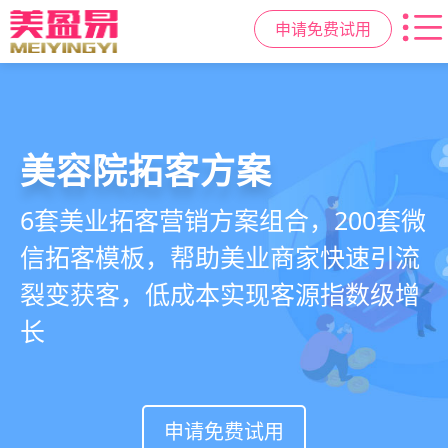
申请免费试用
美容院拓客方案
美业私域运营scrm
美业拓客，就用
美盈易
6套美业拓客营销方案组合，200套微
从拉新、转化、复购到裂变转介绍面
美业全域引流获客+私域运营增长方
信拓客模板，帮助美业商家快速引流
面俱到，赋能美容顾问销售，实现客
案，一站式解决美业门店拓、留、
裂变获客，低成本实现客源指数级增
户、业绩
锁、升难题
长
持续增长
申请免费试用
申请免费试用
申请免费试用