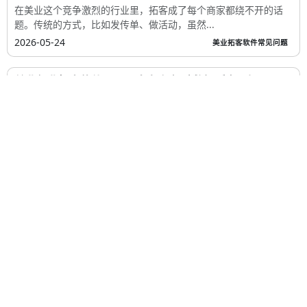
在美业这个竞争激烈的行业里，拓客成了每个商家都绕不开的话
题。传统的方式，比如发传单、做活动，虽然...
2026-05-24
美业拓客软件常见问题
美业行业拓客软件：2026年如何打破数据孤岛，提...
在数字化时代，美业行业拓客软件已成为企业提升营销效率的关键
工具。随着技术的不断进步，2026年的美业...
2026-05-17
美业拓客软件常见问题
美业行业拓客软件趋势分析：2026年如何突围？
在当前竞争激烈的美业市场中，拓客已成为企业获取客户、提升业
绩的关键环节。随着数字化技术的不断进步...
2026-05-09
美业拓客软件常见问题
美业行业拓客软件：数据同步助力新客引流与老客...
在竞争激烈的美业市场中，拓客与留客始终是商家关注的两大核心
问题。随着数字化时代的到来，美业行业拓...