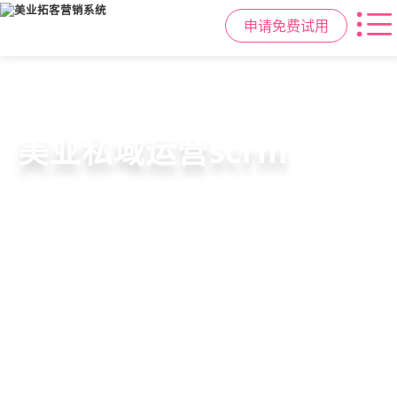
申请免费试用
美容院拓客方案
美业私域运营scrm
美业拓客，就用
美盈易
6套美业拓客营销方案组合，200套微
从拉新、转化、复购到裂变转介绍面
美业全域引流获客+私域运营增长方
信拓客模板，帮助美业商家快速引流
面俱到，赋能美容顾问销售，实现客
案，一站式解决美业门店拓、留、
裂变获客，低成本实现客源指数级增
户、业绩
锁、升难题
长
持续增长
申请免费试用
申请免费试用
申请免费试用